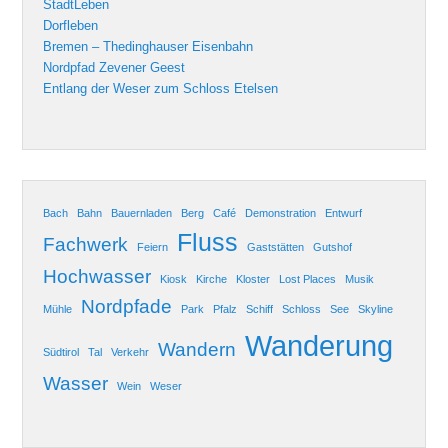
StadtLeben
Dorfleben
Bremen – Thedinghauser Eisenbahn
Nordpfad Zevener Geest
Entlang der Weser zum Schloss Etelsen
Bach
Bahn
Bauernladen
Berg
Café
Demonstration
Entwurf
Fluss
Fachwerk
Feiern
Gaststätten
Gutshof
Hochwasser
Kiosk
Kirche
Kloster
Lost Places
Musik
Nordpfade
Mühle
Park
Pfalz
Schiff
Schloss
See
Skyline
Wanderung
Wandern
Südtirol
Tal
Verkehr
Wasser
Wein
Weser