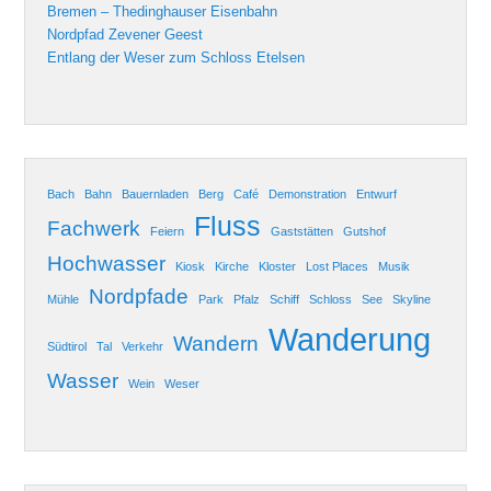
Bremen – Thedinghauser Eisenbahn
Nordpfad Zevener Geest
Entlang der Weser zum Schloss Etelsen
Bach
Bahn
Bauernladen
Berg
Café
Demonstration
Entwurf
Fluss
Fachwerk
Feiern
Gaststätten
Gutshof
Hochwasser
Kiosk
Kirche
Kloster
Lost Places
Musik
Nordpfade
Mühle
Park
Pfalz
Schiff
Schloss
See
Skyline
Wanderung
Wandern
Südtirol
Tal
Verkehr
Wasser
Wein
Weser